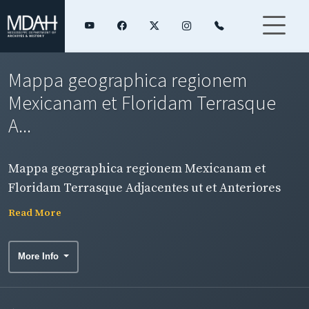
Mappa geographica regionem
Mexicanam et Floridam Terrasque
A...
Mappa geographica regionem Mexicanam et
Floridam Terrasque Adjacentes ut et Anteriores
Americae. Insulas, cursus itidem et Reditus.
Read More
Navigantium versus flumen Missisipi alias
Colonias ob sculos ponens cura et sumptibus.
More Info