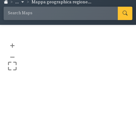
...
Mappa geographica regione...
+
–