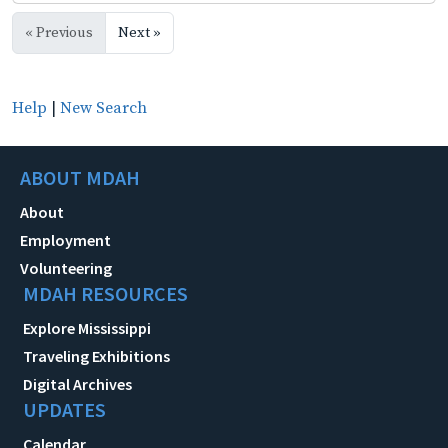
« Previous
Next »
Help
|
New Search
ABOUT MDAH
About
Employment
Volunteering
MDAH RESOURCES
Explore Mississippi
Traveling Exhibitions
Digital Archives
UPDATES
Calendar