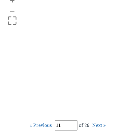
+
–
« Previous
of 26
Next »