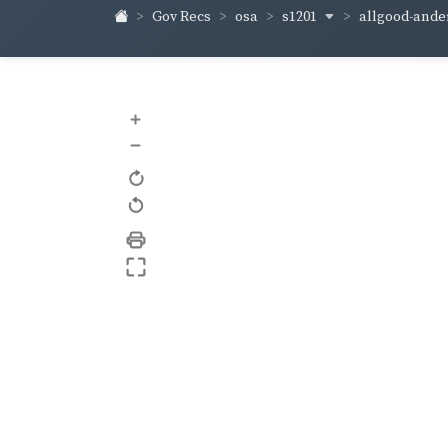
s1201
allgood-and
Gov Recs
osa
+
–