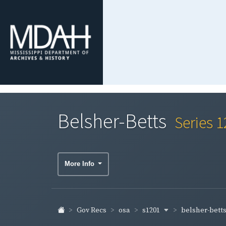
Belsher-Betts
Series 
More Info
s1201
belsher-bett
Gov Recs
osa