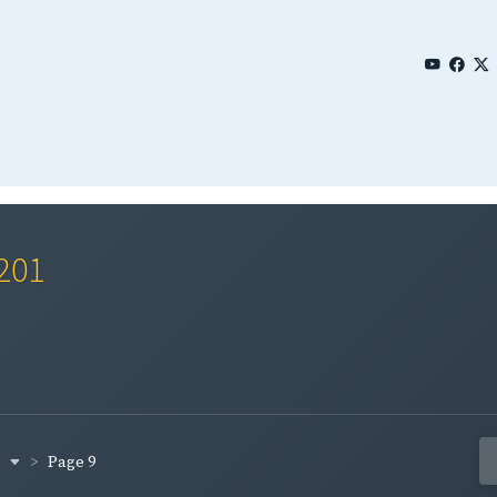
1201
s
Page 9