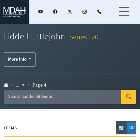
Liddell-Littlejohn
Series 1201
More Info
...
Page 4
ITEMS