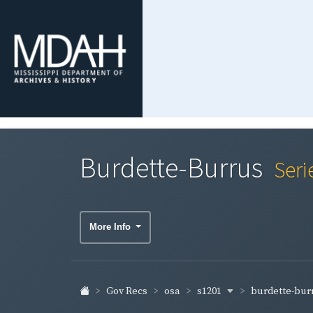
Burdette-Burrus
Seri
More Info
s1201
burdette-bur
Gov Recs
osa