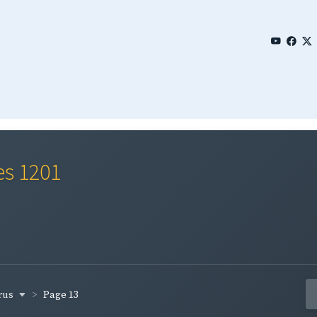
es 1201
rus
Page 13