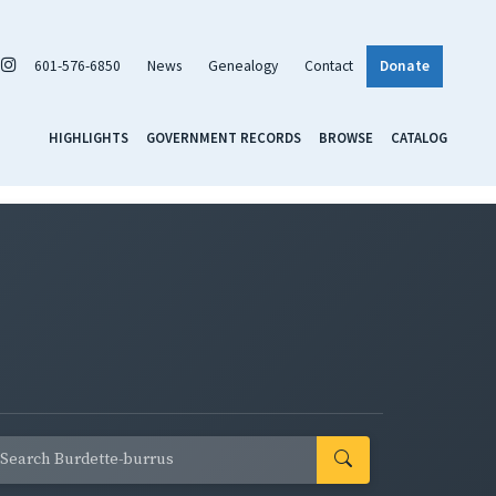
601-576-6850
News
Genealogy
Contact
Donate
HIGHLIGHTS
GOVERNMENT RECORDS
BROWSE
CATALOG